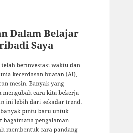
n Dalam Belajar
ribadi Saya
 telah berinvestasi waktu dan
unia kecerdasan buatan (AI),
ran mesin. Banyak yang
n mengubah cara kita bekerja
n ini lebih dari sekadar trend.
 banyak pintu baru untuk
ihat bagaimana pengalaman
elah membentuk cara pandang