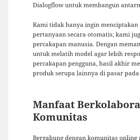
Dialogflow untuk membangun antarmu
Kami tidak hanya ingin menciptakan
pertanyaan secara otomatis; kami 
percakapan manusia. Dengan memanf
untuk melatih model agar lebih resp
percakapan pengguna, hasil akhir me
produk serupa lainnya di pasar pada 
Manfaat Berkolabora
Komunitas
Bergabung dengan komunitas online a