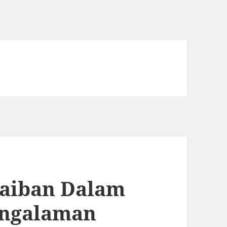
aiban Dalam
engalaman