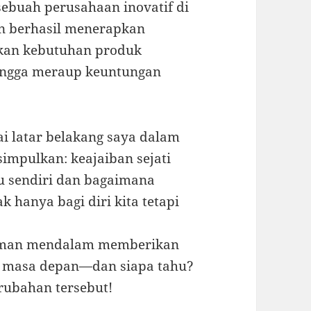
 sebuah perusahaan inovatif di
an berhasil menerapkan
kan kebutuhan produk
ingga meraup keuntungan
i latar belakang saya dalam
simpulkan: keajaiban sejati
tu sendiri dan bagaimana
 hanya bagi diri kita tetapi
haman mendalam memberikan
i masa depan—dan siapa tahu?
rubahan tersebut!