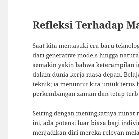
Refleksi Terhadap M
Saat kita memasuki era baru teknolo
dari generative models hingga natur
semakin yakin bahwa keterampilan in
dalam dunia kerja masa depan. Bela
teknik; ia menuntut kita untuk terus
perkembangan zaman dan tetap terb
Seiring dengan meningkatnya minat 
ini, ada potensi luar biasa bagi ind
menjadikan diri mereka relevan melal