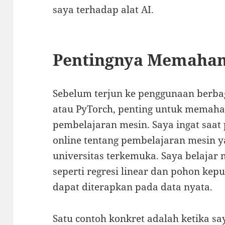
saya terhadap alat AI.
Pentingnya Memaham
Sebelum terjun ke penggunaan berbag
atau PyTorch, penting untuk memaha
pembelajaran mesin. Saya ingat saat
online tentang pembelajaran mesin y
universitas terkemuka. Saya belajar
seperti regresi linear dan pohon ke
dapat diterapkan pada data nyata.
Satu contoh konkret adalah ketika sa