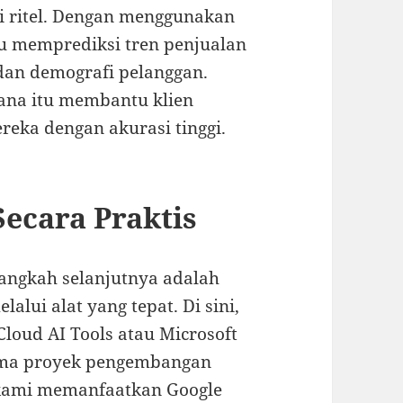
ri ritel. Dengan menggunakan
pu memprediksi tren penjualan
dan demografi pelanggan.
ana itu membantu klien
eka dengan akurasi tinggi.
ecara Praktis
angkah selanjutnya adalah
lui alat yang tepat. Di sini,
loud AI Tools atau Microsoft
lama proyek pengembangan
, kami memanfaatkan Google