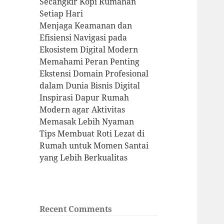
Secangkir Kopi Rumahan
Setiap Hari
Menjaga Keamanan dan
Efisiensi Navigasi pada
Ekosistem Digital Modern
Memahami Peran Penting
Ekstensi Domain Profesional
dalam Dunia Bisnis Digital
Inspirasi Dapur Rumah
Modern agar Aktivitas
Memasak Lebih Nyaman
Tips Membuat Roti Lezat di
Rumah untuk Momen Santai
yang Lebih Berkualitas
Recent Comments