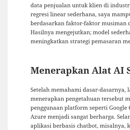
data penjualan untuk klien di indust
regresi linear sederhana, saya mam
berdasarkan faktor-faktor musiman 
Hasilnya mengejutkan; model sederh
meningkatkan strategi pemasaran mer
Menerapkan Alat AI S
Setelah memahami dasar-dasarnya, l
menerapkan pengetahuan tersebut mela
penggunaan platform seperti Google C
Azure menjadi sangat berharga. Se
aplikasi berbasis chatbot, misalnya