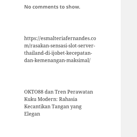
No comments to show.
https://esmalteriafernandes.co
m/rasakan-sensasi-slot-server-
thailand-di-ijobet-kecepatan-
dan-kemenangan-maksimal/
OKTO88 dan Tren Perawatan
Kuku Modern: Rahasia
Kecantikan Tangan yang
Elegan