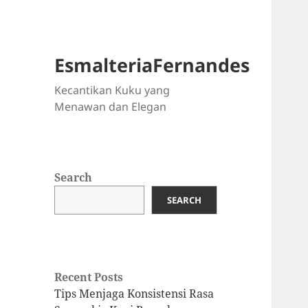
EsmalteriaFernandes
Kecantikan Kuku yang
Menawan dan Elegan
Search
SEARCH
Recent Posts
Tips Menjaga Konsistensi Rasa