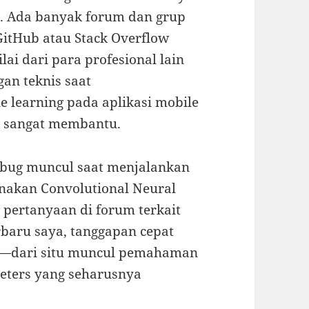
. Ada banyak forum dan grup
 GitHub atau Stack Overflow
ai dari para profesional lain
gan teknis saat
learning pada aplikasi mobile
s sangat membantu.
h bug muncul saat menjalankan
unakan Convolutional Neural
pertanyaan di forum terkait
baru saya, tanggapan cepat
ya—dari situ muncul pemahaman
eters yang seharusnya