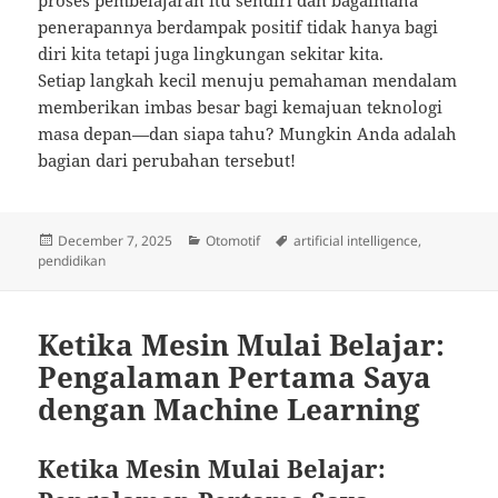
proses pembelajaran itu sendiri dan bagaimana
penerapannya berdampak positif tidak hanya bagi
diri kita tetapi juga lingkungan sekitar kita.
Setiap langkah kecil menuju pemahaman mendalam
memberikan imbas besar bagi kemajuan teknologi
masa depan—dan siapa tahu? Mungkin Anda adalah
bagian dari perubahan tersebut!
Posted
Categories
Tags
December 7, 2025
Otomotif
artificial intelligence
,
on
pendidikan
Ketika Mesin Mulai Belajar:
Pengalaman Pertama Saya
dengan Machine Learning
Ketika Mesin Mulai Belajar: