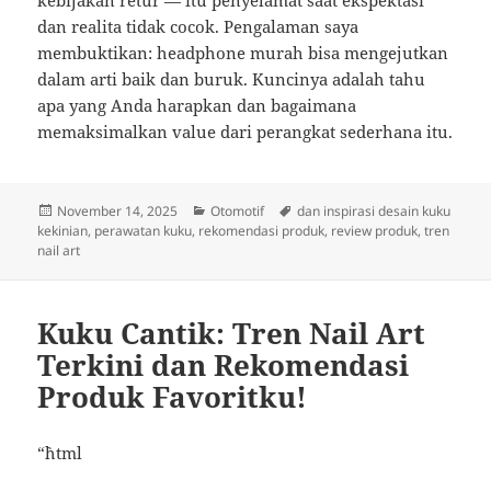
kebijakan retur — itu penyelamat saat ekspektasi
dan realita tidak cocok. Pengalaman saya
membuktikan: headphone murah bisa mengejutkan
dalam arti baik dan buruk. Kuncinya adalah tahu
apa yang Anda harapkan dan bagaimana
memaksimalkan value dari perangkat sederhana itu.
Posted
Categories
Tags
November 14, 2025
Otomotif
dan inspirasi desain kuku
on
kekinian
,
perawatan kuku
,
rekomendasi produk
,
review produk
,
tren
nail art
Kuku Cantik: Tren Nail Art
Terkini dan Rekomendasi
Produk Favoritku!
“`html