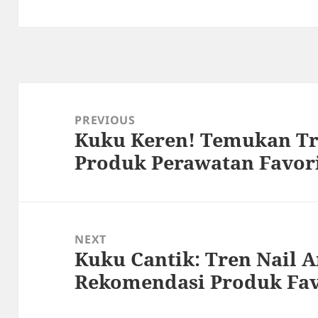
Post
navigation
PREVIOUS
Kuku Keren! Temukan Tr
Previous
Produk Perawatan Favori
post:
NEXT
Kuku Cantik: Tren Nail A
Next
Rekomendasi Produk Fav
post: