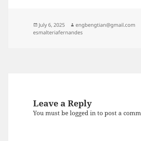
Posted
Author
July 6, 2025
engbengtian@gmail.com
on
esmalteriafernandes
Leave a Reply
You must be
logged in
to post a comm