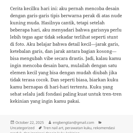
Cerita kecilku hari ini: aku pernah mencoba desain
dengan garis-garis tipis berwarna perak di atas nude
kuning muda. Hasilnya cantik, tetapi setelah
beberapa hari, aku menyadari bahwa garisnya perlu
lebih tegas agar tidak sekadar terlihat seperti stunt
di foto. Aku belajar bahwa detail kecil—jarak garis,
ketebalan garis, dan jarak antara bagian kosong—
bisa mengubah vibe secara drastis. Jadi, kalau kamu
ingin mencoba desain baru, mulailah dengan satu
elemen kecil yang bisa dengan mudah diubah jika
tidak terasa cocok. Dan seperti biasa, biarkan kuku
kamu bernapas di hari-hari tertentu. Kuku yang
sehat selalu jadi fondasi paling kuat untuk tren-tren
kekinian yang ingin kamu pakai.
Posted
Author
Categories
October 22, 2025
engbengtian@gmail.com
on
Tags
Uncategorized
Tren nail art, perawatan kuku, rekomendasi