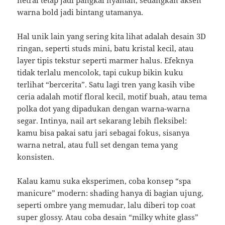
netral tetap jadi pangkal nyaman, sedangkan aksen
warna bold jadi bintang utamanya.
Hal unik lain yang sering kita lihat adalah desain 3D
ringan, seperti studs mini, batu kristal kecil, atau
layer tipis tekstur seperti marmer halus. Efeknya
tidak terlalu mencolok, tapi cukup bikin kuku
terlihat “bercerita”. Satu lagi tren yang kasih vibe
ceria adalah motif floral kecil, motif buah, atau tema
polka dot yang dipadukan dengan warna-warna
segar. Intinya, nail art sekarang lebih fleksibel:
kamu bisa pakai satu jari sebagai fokus, sisanya
warna netral, atau full set dengan tema yang
konsisten.
Kalau kamu suka eksperimen, coba konsep “spa
manicure” modern: shading hanya di bagian ujung,
seperti ombre yang memudar, lalu diberi top coat
super glossy. Atau coba desain “milky white glass”