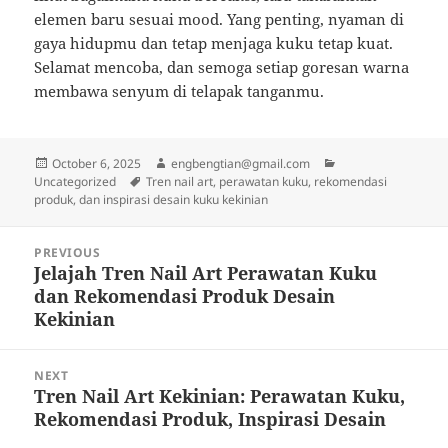
elemen baru sesuai mood. Yang penting, nyaman di
gaya hidupmu dan tetap menjaga kuku tetap kuat.
Selamat mencoba, dan semoga setiap goresan warna
membawa senyum di telapak tanganmu.
Posted
Author
Categories
October 6, 2025
engbengtian@gmail.com
on
Tags
Uncategorized
Tren nail art, perawatan kuku, rekomendasi
produk, dan inspirasi desain kuku kekinian
Post
PREVIOUS
navigation
Jelajah Tren Nail Art Perawatan Kuku
Previous
dan Rekomendasi Produk Desain
post:
Kekinian
NEXT
Tren Nail Art Kekinian: Perawatan Kuku,
Next
Rekomendasi Produk, Inspirasi Desain
post: