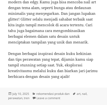
modern dan edgy. Kamu juga bisa mencoba nail art
dengan tema alam, seperti bunga atau dedaunan
minimalis yang menyegarkan. Dan jangan lupakan
glitter! Glitter selalu menjadi sahabat terbaik saat
kita ingin tampil mencolok di acara tertentu. Cari
tahu juga bagaimana cara mengombinasikan
berbagai elemen dalam satu desain untuk
menciptakan tampilan yang unik dan menarik.
Dengan berbagai inspirasi desain kuku kekinian
dan tips perawatan yang tepat, dijamin kamu siap
tampil stunning setiap saat. Yuk, eksplorasi
kreativitasmu melalui kuku dan biarkan jari-jarimu
berbicara dengan desain yang ajaib!
Posted
Categories
Tags
July 10, 2025
rekomendasi produk dan
art
,
nail
,
on
on Kuku Kekinian: Inspirasi Nail Ar
perawatan
,
tren
Leave a comment