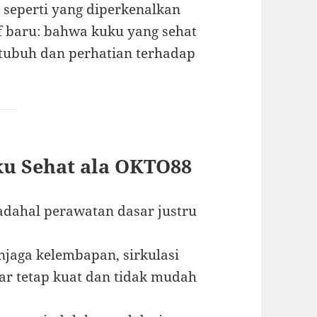
 seperti yang diperkenalkan
 baru: bahwa kuku yang sehat
tubuh dan perhatian terhadap
uku Sehat ala OKTO88
adahal perawatan dasar justru
aga kelembapan, sirkulasi
ar tetap kuat dan tidak mudah