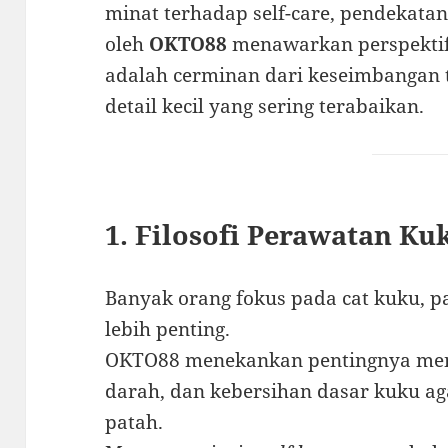
minat terhadap self-care, pendekatan
oleh
OKTO88
menawarkan perspektif
adalah cerminan dari keseimbangan 
detail kecil yang sering terabaikan.
1. Filosofi Perawatan K
Banyak orang fokus pada cat kuku, p
lebih penting.
OKTO88 menekankan pentingnya menj
darah, dan kebersihan dasar kuku ag
patah.