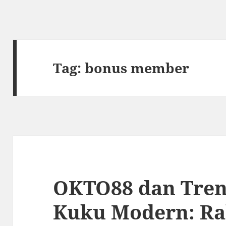
Tag:
bonus member
OKTO88 dan Tren
Kuku Modern: Ra