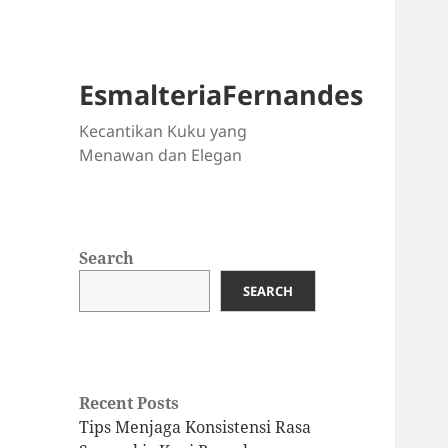
EsmalteriaFernandes
Kecantikan Kuku yang
Menawan dan Elegan
Search
SEARCH
Recent Posts
Tips Menjaga Konsistensi Rasa