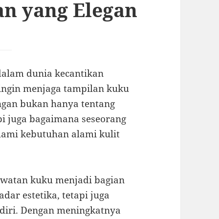
an yang Elegan
dalam dunia kecantikan
ingin menjaga tampilan kuku
angan bukan hanya tentang
pi juga bagaimana seseorang
ami kebutuhan alami kulit
awatan kuku menjadi bagian
dar estetika, tetapi juga
 diri. Dengan meningkatnya