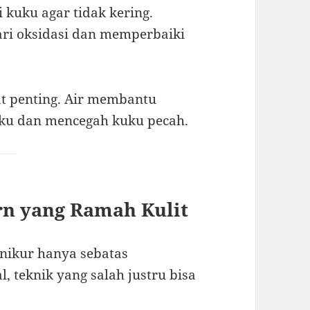
 kuku agar tidak kering.
ari oksidasi dan memperbaiki
gat penting. Air membantu
 kuku dan mencegah kuku pecah.
rn yang Ramah Kulit
ikur hanya sebatas
 teknik yang salah justru bisa