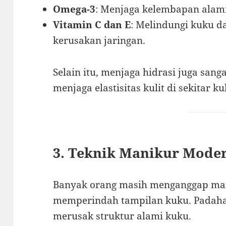
Omega-3
: Menjaga kelembapan alami
Vitamin C dan E
: Melindungi kuku d
kerusakan jaringan.
Selain itu, menjaga hidrasi juga san
menjaga elastisitas kulit di sekitar
3. Teknik Manikur Mode
Banyak orang masih menganggap man
memperindah tampilan kuku. Padahal,
merusak struktur alami kuku.