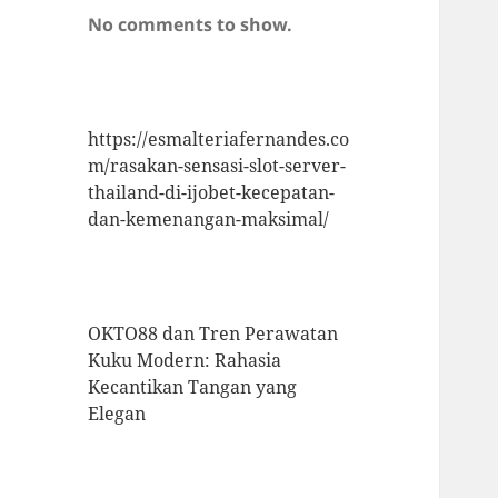
No comments to show.
https://esmalteriafernandes.co
m/rasakan-sensasi-slot-server-
thailand-di-ijobet-kecepatan-
dan-kemenangan-maksimal/
OKTO88 dan Tren Perawatan
Kuku Modern: Rahasia
Kecantikan Tangan yang
Elegan