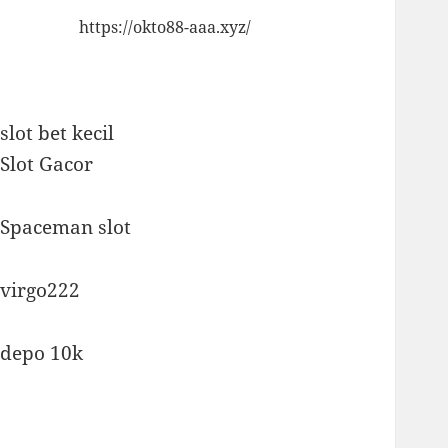
https://okto88-aaa.xyz/
slot bet kecil
Slot Gacor
Spaceman slot
virgo222
depo 10k