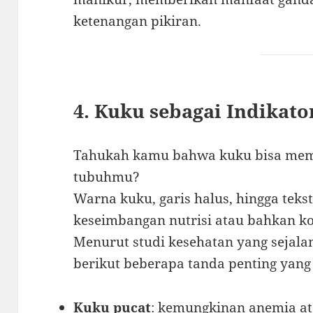
ketenangan pikiran.
4. Kuku sebagai Indikat
Tahukah kamu bahwa kuku bisa membe
tubuhmu?
Warna kuku, garis halus, hingga tek
keseimbangan nutrisi atau bahkan ko
Menurut studi kesehatan yang sejala
berikut beberapa tanda penting yang 
Kuku pucat
: kemungkinan anemia at