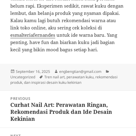
belum rapi. Eksperimen sedikit, rawat kuku dengan
lembut, dan belanja produk yang nyaman dipakai.
Kalau kamu lagi butuh rekomendasi warna atau
link toko online, aku sering cek koleksi di
esmalteriafernandes
untuk ide warna baru. Yang
penting, have fun dan biarkan kuku jadi bagian
kecil yang bikin mood bagus setiap hari.
Posted
Author
Categories
September 16, 2025
engbengtian@gmail.com
on
Tags
Uncategorized
Tren nail art, perawatan kuku, rekomendasi
produk, dan inspirasi desain kuku kekinian
Post
PREVIOUS
navigation
Curhat Nail Art: Perawatan Ringan,
Previous
Rekomendasi Produk dan Ide Desain
post:
Kekinian
NEXT