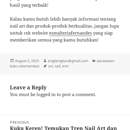
hasil yang terbaik!
Kalau kamu butuh lebih banyak informasi tentang
nail art dan produk-produk berkualitas, jangan lupa
untuk cek website
esmalteriafernandes
yang siap
memberikan semua yang kamu butuhkan!
Posted
Author
Categories
August 5, 2025
engbengtian@gmail.com
perawatan
on
Tags
kuku rekomendasi
art
,
nail
,
tren
Leave a Reply
You must be
logged in
to post a comment.
Post
PREVIOUS
navigation
Kuku Keren! Temukan Tren Nail Art dan
Previous