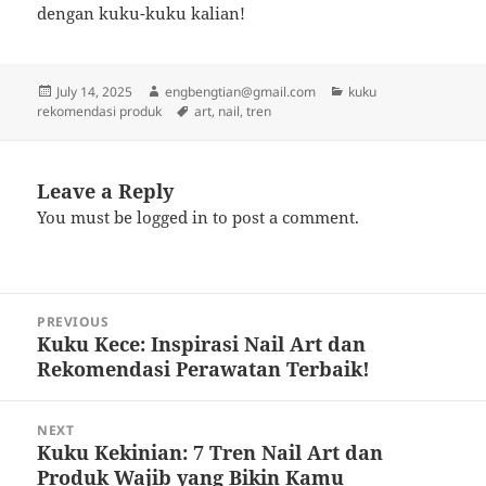
dengan kuku-kuku kalian!
Posted
Author
Categories
July 14, 2025
engbengtian@gmail.com
kuku
on
Tags
rekomendasi produk
art
,
nail
,
tren
Leave a Reply
You must be
logged in
to post a comment.
Post
PREVIOUS
navigation
Kuku Kece: Inspirasi Nail Art dan
Previous
Rekomendasi Perawatan Terbaik!
post:
NEXT
Kuku Kekinian: 7 Tren Nail Art dan
Next
Produk Wajib yang Bikin Kamu
post: