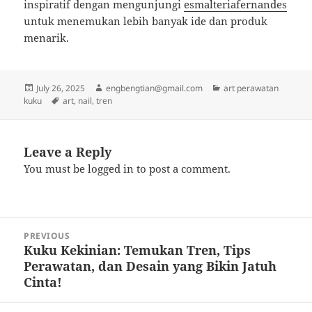
inspiratif dengan mengunjungi
esmalteriafernandes
untuk menemukan lebih banyak ide dan produk
menarik.
Posted
Author
Categories
July 26, 2025
engbengtian@gmail.com
art perawatan
on
Tags
kuku
art
,
nail
,
tren
Leave a Reply
You must be
logged in
to post a comment.
Post
PREVIOUS
navigation
Kuku Kekinian: Temukan Tren, Tips
Previous
Perawatan, dan Desain yang Bikin Jatuh
post:
Cinta!