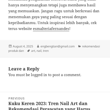
hanya menyenangkan tetapi juga membawa hasil
yang memuaskan. Jangan ragu untuk berkreasi dan
menemukan gaya yang paling sesuai dengan
kepribadianmu. Untuk inspirasi lebih banyak, cek
terus website
esmalteriafernandes
!
Posted
Author
Categories
August 4, 2025
engbengtian@gmail.com
rekomendasi
on
Tags
produk dan
art
,
nail
,
tren
Leave a Reply
You must be
logged in
to post a comment.
Post
PREVIOUS
navigation
Kuku Keren 2023: Tren Nail Art dan
Previous
Rekomendasi Perawatan yang Harus
post: