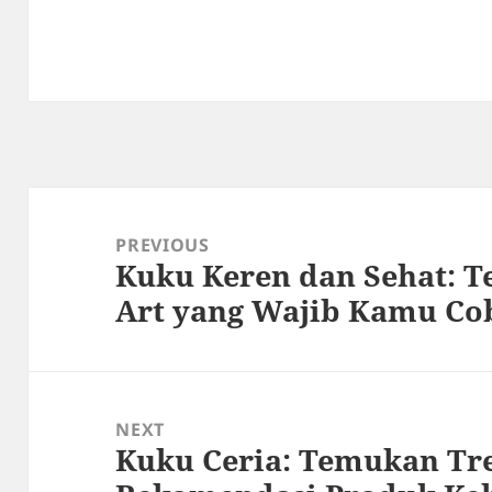
Post
navigation
PREVIOUS
Kuku Keren dan Sehat: 
Previous
Art yang Wajib Kamu Co
post:
NEXT
Kuku Ceria: Temukan Tre
Next
post: