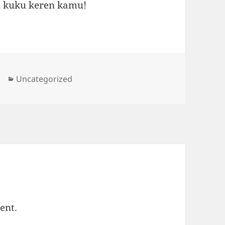
n kuku keren kamu!
Categories
Uncategorized
ent.