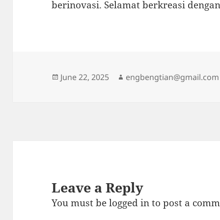
berinovasi. Selamat berkreasi denga
Posted
Author
June 22, 2025
engbengtian@gmail.com
on
Leave a Reply
You must be
logged in
to post a comm