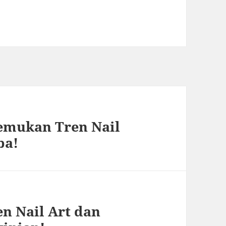
Temukan Tren Nail
ba!
n Nail Art dan