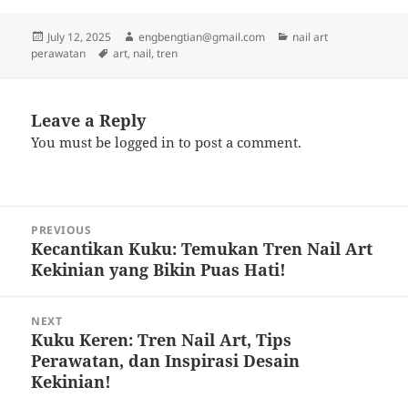
Posted
Author
Categories
July 12, 2025
engbengtian@gmail.com
nail art
on
Tags
perawatan
art
,
nail
,
tren
Leave a Reply
You must be
logged in
to post a comment.
Post
PREVIOUS
navigation
Kecantikan Kuku: Temukan Tren Nail Art
Previous
Kekinian yang Bikin Puas Hati!
post:
NEXT
Kuku Keren: Tren Nail Art, Tips
Next
Perawatan, dan Inspirasi Desain
post:
Kekinian!