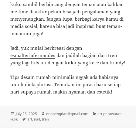
kuku sambil berbincang dengan teman atau bahkan
me-time di akhir pekan bisa jadi pengalaman yang
menyenangkan. Jangan lupa, berbagi karya kamu di
media sosial, karena bisa jadi inspirasi buat teman-
temanmu juga!
Jadi, yuk mulai berkreasi dengan
esmalteriafernandes
dan jadilah bagian dari tren
yang lagi hits ini dengan kuku yang kece dan trendy!
Tips desain rumah minimalis nggak ada habisnya
untuk dieksplorasi. Temukan inspirasi baru setiap
hari supaya rumah makin nyaman dan estetik!
Posted
Author
Categories
July 25, 2025
engbengtian@gmail.com
art perawatan
on
Tags
kuku
art
,
nail
,
tren