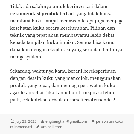
Tidak ada salahnya untuk berinvestasi dalam
rekomendasi produk
terbaik yang tidak hanya
membuat kuku tampil menawan tetapi juga menjaga
kesehatan kuku secara keseluruhan. Pilihan dan
teknik yang tepat akan membawamu lebih dekat
kepada tampilan kuku impian. Semua bisa kamu
dapatkan dengan eksplorasi yang seru dan tentunya
mengasyikkan.
Sekarang, waktunya kamu berani bereksperimen
dengan desain kuku yang mencolok, menggunakan
produk yang tepat, dan menjaga perawatan kuku
agar tetap sehat. Jika kamu butuh inspirasi lebih
jauh, cek koleksi terbaik di
esmalteriafernandes
!
Posted
Author
Categories
July 23, 2025
engbengtian@gmail.com
perawatan kuku
on
Tags
rekomendasi
art
,
nail
,
tren