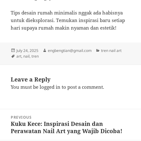
Tips desain rumah minimalis nggak ada habisnya
untuk dieksplorasi. Temukan inspirasi baru setiap
hari supaya rumah makin nyaman dan estetik!
Posted
Author
Categories
July 24, 2025
engbengtian@gmail.com
tren nail art
on
Tags
art
,
nail
,
tren
Leave a Reply
You must be
logged in
to post a comment.
Post
PREVIOUS
navigation
Kuku Kece: Inspirasi Desain dan
Previous
Perawatan Nail Art yang Wajib Dicoba!
post: