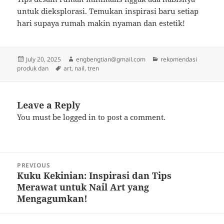
untuk dieksplorasi. Temukan inspirasi baru setiap
hari supaya rumah makin nyaman dan estetik!
Posted
Author
Categories
July 20, 2025
engbengtian@gmail.com
rekomendasi
on
Tags
produk dan
art
,
nail
,
tren
Leave a Reply
You must be
logged in
to post a comment.
Post
PREVIOUS
navigation
Kuku Kekinian: Inspirasi dan Tips
Previous
Merawat untuk Nail Art yang
post:
Mengagumkan!