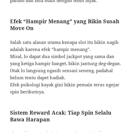
paham dan bisa main dengan lebih bijak.
Efek “Hampir Menang” yang Bikin Susah
Move On
Salah satu alasan utama kenapa slot itu bikin nagih
adalah karena efek “hampir menang”.
Misal, lo dapat dua simbol jackpot yang sama dan
yang ketiga hampir banget, bikin jantung deg-degan.
Otak lo langsung ngasih sensasi seneng, padahal
belum tentu dapet hadiah.
Efek psikologi kayak gini bikin pemain terus ngejar
spin berikutnya.
Sistem Reward Acak: Tiap Spin Selalu
Bawa Harapan