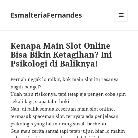
EsmalteriaFernandes
MENU
AND
WIDGETS
Kenapa Main Slot Online
Bisa Bikin Ketagihan? Ini
Psikologi di Baliknya!
Pernah nggak lo mikir, kok main slot itu rasanya
nagih banget?
Udah tahu risikonya, tapi tetap aja pengen coba spin
sekali lagi, siapa tahu hoki.
Nah, di balik semua keseruan main slot online,
termasuk spaceman slot, ternyata ada penjelasan
psikologis yang bikin orang susah berhenti.
Gua mau cerita santai tapi tetap jujur, biar lo makin