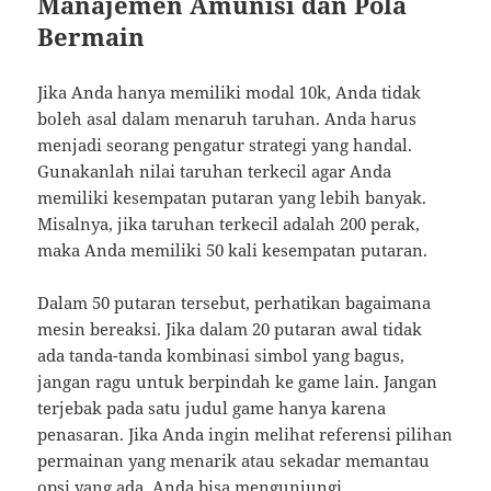
Manajemen Amunisi dan Pola
Bermain
Jika Anda hanya memiliki modal 10k, Anda tidak
boleh asal dalam menaruh taruhan. Anda harus
menjadi seorang pengatur strategi yang handal.
Gunakanlah nilai taruhan terkecil agar Anda
memiliki kesempatan putaran yang lebih banyak.
Misalnya, jika taruhan terkecil adalah 200 perak,
maka Anda memiliki 50 kali kesempatan putaran.
Dalam 50 putaran tersebut, perhatikan bagaimana
mesin bereaksi. Jika dalam 20 putaran awal tidak
ada tanda-tanda kombinasi simbol yang bagus,
jangan ragu untuk berpindah ke game lain. Jangan
terjebak pada satu judul game hanya karena
penasaran. Jika Anda ingin melihat referensi pilihan
permainan yang menarik atau sekadar memantau
opsi yang ada, Anda bisa mengunjungi