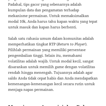
Padahal, tips gacor yang sebenarnya adalah
kumpulan data dan pengamatan terhadap
mekanisme permainan. Untuk memaksimalkan
modal 10k, Anda harus tahu kapan waktu yang tepat
untuk masuk dan kapan harus berhenti.
Salah satu rahasia umum dalam komunitas adalah
memperhatikan tingkat RTP (
Return to Player
).
Pilihlah permainan yang memiliki persentase
pengembalian tinggi. Selain itu, memahami
volatilitas adalah wajib. Untuk modal kecil, sangat
disarankan untuk memilih game dengan volatilitas
rendah hingga menengah. Tujuannya adalah agar
saldo Anda tidak cepat habis dan Anda mendapatkan
kemenangan-kemenangan kecil secara rutin untuk
menjaga napas permainan.