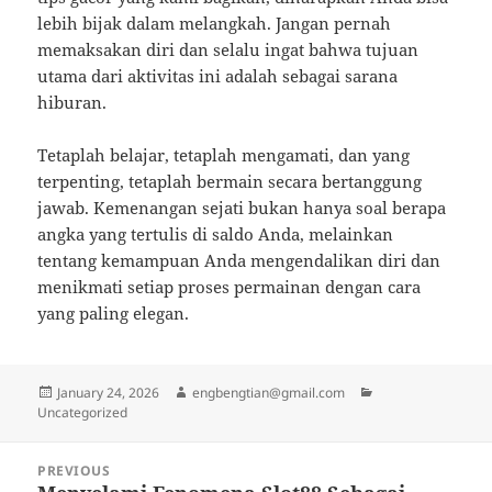
lebih bijak dalam melangkah. Jangan pernah
memaksakan diri dan selalu ingat bahwa tujuan
utama dari aktivitas ini adalah sebagai sarana
hiburan.
Tetaplah belajar, tetaplah mengamati, dan yang
terpenting, tetaplah bermain secara bertanggung
jawab. Kemenangan sejati bukan hanya soal berapa
angka yang tertulis di saldo Anda, melainkan
tentang kemampuan Anda mengendalikan diri dan
menikmati setiap proses permainan dengan cara
yang paling elegan.
Posted
Author
Categories
January 24, 2026
engbengtian@gmail.com
on
Uncategorized
Post
PREVIOUS
navigation