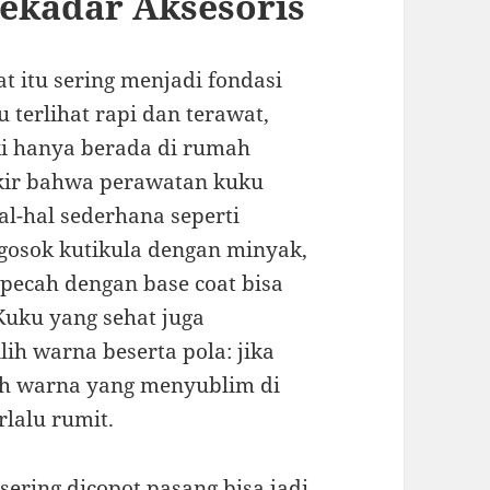
Sekadar Aksesoris
t itu sering menjadi fondasi
 terlihat rapi dan terawat,
ski hanya berada di rumah
kir bahwa perawatan kuku
hal-hal sederhana seperti
osok kutikula dengan minyak,
pecah dengan base coat bisa
 Kuku yang sehat juga
h warna beserta pola: jika
ih warna yang menyublim di
lalu rumit.
 sering dicopot pasang bisa jadi